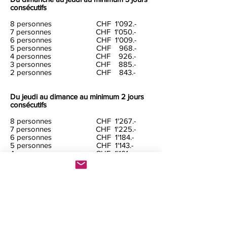
consécutifs
8 personnes CHF 1'092.-
7 personnes CHF 1'050.-
6 personnes CHF 1'009.-
5 personnes CHF 968.-
4 personnes CHF 926.-
3 personnes CHF 885.-
2 personnes CHF 843.-
Du jeudi au dimance au minimum 2 jours
consécutifs
8 personnes CHF 1'267.-
7 personnes CHF 1'225.-
6 personnes CHF 1'184.-
5 personnes CHF 1'143.-
4 personnes CHF 1'101.-
3 personnes CHF 1'060.-
2 personnes CHF 1'018.-
Ces tarifs incluent
Taxe de séjour
(CHF 3.50 par personne par
nuit, dès 16 ans)
Draps, serviette de bains
(CHF 31.00 par