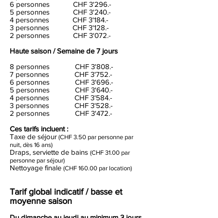
6 personnes CHF 3'296.-
5 personnes CHF 3'240.-
4 personnes CHF 3'184.-
3 personnes CHF 3'128.-
2 personnes CHF 3'072.-
Haute saison /
Semaine de 7 jours
8 personnes CHF 3'808.-
7 personnes CHF 3'752.-
6 personnes CHF 3'696.-
5 personnes CHF 3'640.-
4 personnes CHF 3'584.-
3 personnes CHF 3'528.-
2 personnes CHF 3'472.-
Ces tarifs incluent :
Taxe de séjour
(CHF 3.50 par personne par
nuit, dès 16 ans)
Draps, serviette de bains
(CHF 31.00 par
personne par séjour)
Nettoyage finale
(CHF 160.00 par location)
Tarif global indicatif / basse et
moyenne saison
Du dimanche au jeudi au minimum 3 jours